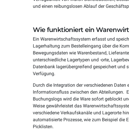
TECHNOLOGIE
und einen reibungslosen Ablauf der Geschäftsp
Schnittstellen
API fi
USE CASES
Verbinde einfach Deine Shop-, PIM-,
Bei API 
ERP- und CRM-Systeme
Interope
Wie funktioniert ein Warenwir
B2C
D2C
Priorität
Ein Warenwirtschaftssystem erfasst und speich
Komplexen B2C Handel einfach
Direktve
Lagerhaltung zum Bestelleingang über die Ko
skalieren
skalieren
Bewegungsdaten wie Warenbestand, Lieferante
Abo Commerce
Drops
unterschiedliche Lagertypen und -orte, Lagerbe
Datenbank lagerübergreifend gespeichert und 
Wiederkehrende Umsätze einfach
Dropship
Verfügung.
skalieren
Prozess
Durch die Integration der verschiedenen Daten
Informationsfluss zwischen den Abteilungen. Eg
Buchungslogs wird die Ware sofort geblockt und 
Weise gewährleistet das Warenwirtschaftssystem
verschiedene Verkaufskanäle und Lagerorte hin
automatisierte Prozesse, wie zum Beispiel die 
Picklisten.