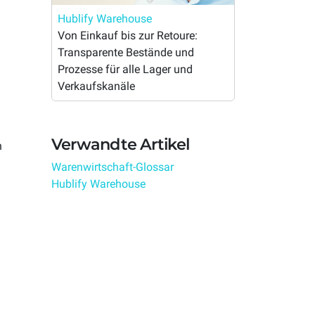
Hublify Warehouse
AI-Automation
Von Einkauf bis zur Retoure:
Transparente Bestände und
Deine Aufgaben erledigen sich von
ren
selbst und du hast mehr Zeit für dein
Prozesse für alle Lager und
Omnichannel
Business.
Verkaufskanäle
en
Alle Kanäle. Alles im Blick. Eine flexible
Commerce-Plattform.
Verwandte Artikel
n
Warenwirtschaft-Glossar
Hublify Warehouse