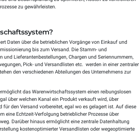
rozesse zu gewährleisten.
rst
Headless Commerce
first-Anwendungen wird die
Volle Flexibilität, um auf
rabilität von Anfang an als
Marktveränderungen schnell reagie
tschaftssystem?
B2B
 gelebt
zu können
ert Daten über die betrieblichen Vorgänge von Einkauf und
rtrieb (D2C) im eCommerce
Komplexe B2B-Prozesse digitalisier
mmissionierung bis zum Versand. Die Stamm- und
und automatisieren
n und Lieferantenbestellungen, Chargen und Seriennummern,
hipping
wegungen, Pick- und Versandlisten etc. werden in einer zentrale
stehen den verschiedenen Abteilungen des Unternehmens zur
ping skalieren ohne operative
brüche
 ermöglicht das Warenwirtschaftssystem einen reibungslosen
al über welchen Kanal ein Produkt verkauft wird, über
für den Versand vorbereitet, egal wo es gelagert ist. Auf diese
 eine Echtzeit-Verfolgung betrieblicher Prozesse über
weg. Darüber hinaus ermöglicht eine zentrale Datenhaltung
Erstellung kostenoptimierter Versandlisten oder wegeoptimierte