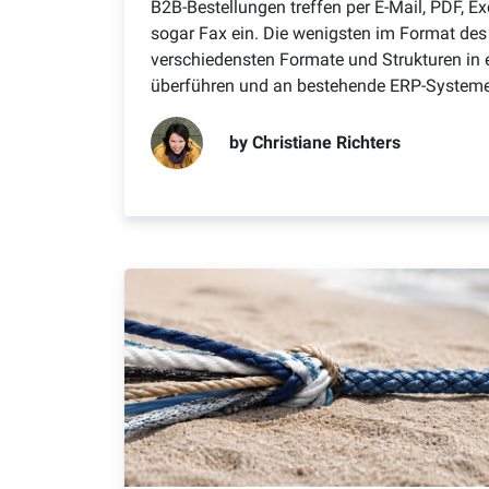
TECHNOLOGIE
B2B-Bestellungen treffen per E-Mail, PDF, Ex
sogar Fax ein. Die wenigsten im Format des
Schnittstellen
API fi
verschiedensten Formate und Strukturen in 
USE CASES
Verbinde einfach Deine Shop-, PIM-,
Bei API 
überführen und an bestehende ERP-Systeme
ERP- und CRM-Systeme
Interope
B2C
D2C
Priorität
by Christiane Richters
Komplexen B2C Handel einfach
Direktve
skalieren
skalieren
Abo Commerce
Drops
Wiederkehrende Umsätze einfach
Dropship
skalieren
Prozess