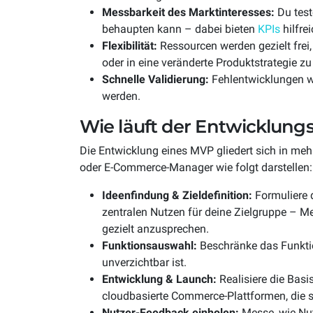
Messbarkeit des Marktinteresses:
Du test
behaupten kann – dabei bieten
KPIs
hilfre
Flexibilität:
Ressourcen werden gezielt frei
oder in eine veränderte Produktstrategie zu
Schnelle Validierung:
Fehlentwicklungen w
werden.
Wie läuft der Entwicklung
Die Entwicklung eines MVP gliedert sich in mehr
oder E-Commerce-Manager wie folgt darstellen:
Ideenfindung & Zieldefinition:
Formuliere d
zentralen Nutzen für deine Zielgruppe – 
gezielt anzusprechen.
Funktionsauswahl:
Beschränke das Funktio
unverzichtbar ist.
Entwicklung & Launch:
Realisiere die Basi
cloudbasierte Commerce-Plattformen, die s
Nutzer-Feedback einholen:
Messe, wie Nut