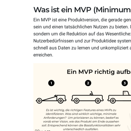
TECHNOLOGIE
Was ist ein MVP (Minimum 
Schnittstellen
API fi
Ein MVP ist eine Produktversion, die gerade gen
USE CASES
Verbinde einfach Deine Shop-, PIM-,
Bei API 
sein und einen tatsächlichen Nutzen zu bieten.
ERP- und CRM-Systeme
Interope
B2C
D2C
sondern um die Reduktion auf das Wesentliche
Priorität
Nutzerbedürfnissen und zur Produktidee system
Komplexen B2C Handel einfach
Direktve
schnell aus Daten zu lernen und unkompliziert
skalieren
skalieren
erreichen.
Abo Commerce
Drops
Wiederkehrende Umsätze einfach
Dropship
skalieren
Prozess