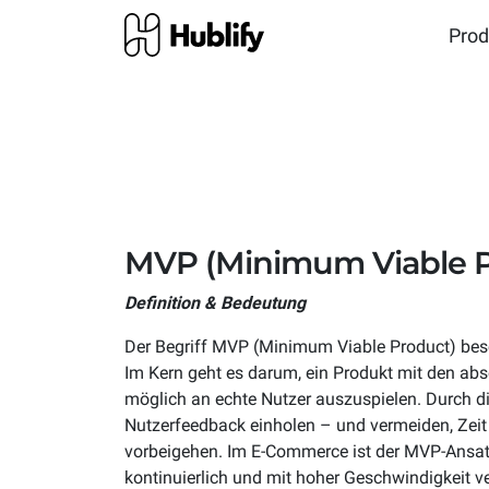
Prod
Referenzen
Unser
Hublify PIM
E-Commerce
H
P
M
Anwendungsbeispiele, die dich
Aus Dat
Produktinformationen zentral
Skalierbares Commerce-
Si
überzeugen!
in die D
verwalten – Ordnung als
Backend für wachsende
fü
Re
Basis für einheitliche
Online-Händler mit
Co
Au
Glossar
Dokum
Markenauftritte
Omnichannel, Multi-Shops
Ch
Re
Unser Digital Commerce &
Hier erf
und eigenem Marktplatz.
Te
Ve
MVP (Minimum Viable P
Marketing Lexikon
Daten i
Mode & Textil
kannst.
L
Definition & Bedeutung
Hublify Billing
Hu
Fashion-Workflows von der
Ex
Verträge und Abo-
Da
Der Begriff MVP (Minimum Viable Product) besch
Kollektion bis zur Retoure mit
mi
Rechnungen - Verwalten und
Or
Im Kern geht es darum, ein Produkt mit den ab
Variantenmanagement,
Da
automatisch erledigen lassen
En
möglich an echte Nutzer auszuspielen. Durch di
Retourenabwicklung, Saison-
Ec
Nutzerfeedback einholen – und vermeiden, Zei
& Kollektionssteuerung.
Om
vorbeigehen. Im E-Commerce ist der MVP-Ansatz
Jo
kontinuierlich und mit hoher Geschwindigkeit v