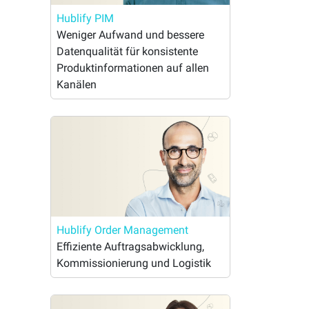
Hublify PIM
AI-Automation
Weniger Aufwand und bessere
Datenqualität für konsistente
Deine Aufgaben erledigen sich von
ren
selbst und du hast mehr Zeit für dein
Produktinformationen auf allen
Omnichannel
Business.
Kanälen
en
Alle Kanäle. Alles im Blick. Eine flexible
Commerce-Plattform.
Hublify Order Management
Effiziente Auftragsabwicklung,
Kommissionierung und Logistik