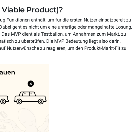
Viable Product)?
rst
Headless Commerce
ug Funktionen enthält, um für die ersten Nutzer einsatzbereit zu
first-Anwendungen wird die
Volle Flexibilität, um auf
 Dabei geht es nicht um eine unfertige oder mangelhafte Lösung,
rabilität von Anfang an als
Marktveränderungen schnell reagie
B2B
: Das MVP dient als Testballon, um Annahmen zum Markt, zu
 gelebt
zu können
atisch zu überprüfen. Die MVP Bedeutung liegt also darin,
rtrieb (D2C) im eCommerce
Komplexe B2B-Prozesse digitalisier
 auf Nutzerwünsche zu reagieren, um den Produkt-Markt-Fit zu
und automatisieren
hipping
ping skalieren ohne operative
brüche