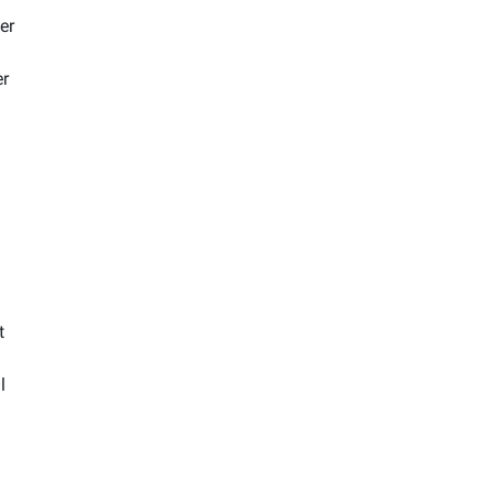
er
er
t
l