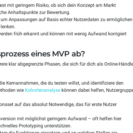
est mit geringem Risiko, ob sich dein Konzept am Markt
iche Anhaltspunkte zur Bewertung.
, um Anpassungen auf Basis echter Nutzerdaten zu ermöglichen
 lenken.
erden früh erkannt und können mit wenig Aufwand korrigiert
sprozess eines MVP ab?
ere klar abgegrenzte Phasen, die sich für dich als Online-Händle
ie Kernannahmen, die du testen willst, und identifiziere den
Methoden wie
Kohortenanalyse
können dabei helfen, Nutzergrupp
nsset auf das absolut Notwendige, das für erste Nutzer
sversion mit möglichst geringem Aufwand – oft helfen hier
chnelles Prototyping unterstützen.
zer die Funktionen einsetzen und an welchen Stellen sie