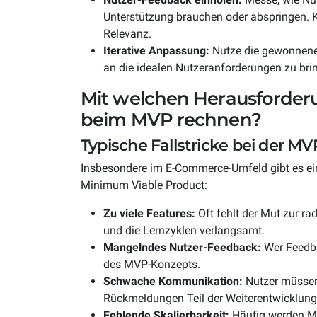
Unterstützung brauchen oder abspringen. 
Relevanz.
Iterative Anpassung:
Nutze die gewonnenen 
an die idealen Nutzeranforderungen zu bri
Mit welchen Herausforder
beim MVP rechnen?
Typische Fallstricke bei der M
Insbesondere im E-Commerce-Umfeld gibt es ein
Minimum Viable Product:
Zu viele Features:
Oft fehlt der Mut zur r
und die Lernzyklen verlangsamt.
Mangelndes Nutzer-Feedback:
Wer Feedbac
des MVP-Konzepts.
Schwache Kommunikation:
Nutzer müssen 
Rückmeldungen Teil der Weiterentwicklung
Fehlende Skalierbarkeit:
Häufig werden MV