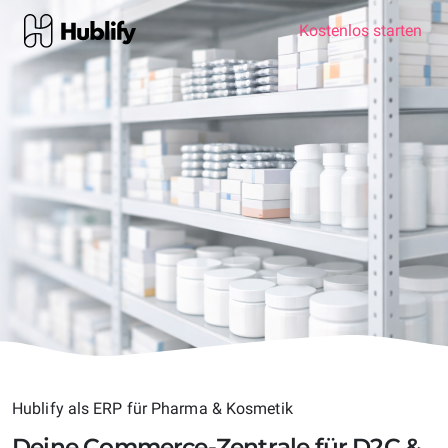
Kostenlos starten
Produkte
Lösungen
Warum Hublify
Hublify als ERP für Pharma & Kosmetik
Deine Commerce-Zentrale für D2C &