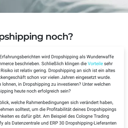
rst
Headless Commerce
first-Anwendungen wird die
Volle Flexibilität, um auf
rabilität von Anfang an als
Marktveränderungen schnell reagie
B2B
opshipping noch?
 gelebt
zu können
rtrieb (D2C) im eCommerce
Komplexe B2B-Prozesse digitalisier
und automatisieren
 Erfahrungsberichten wird Dropshipping als Wunderwaffe
hipping
mmerce beschrieben. Schließlich klingen die
Vorteile
sehr
ping skalieren ohne operative
isiko ist relativ gering. Dropshipping an sich ist ein altes
brüche
ckengeschäft schon vor vielen Jahren eingesetzt wurde.
h lohnen, in Dropshipping zu investieren? Unter welchen
pping heute noch erfolgreich sein?
Einblick, welche Rahmenbedingungen sich verändert haben,
hmen solltest, um die Profitabilität deines Dropshippings
hkeiten es dafür gibt. Am Beispiel des Cologne Trading
ify als Datenzentrale und ERP 30 Dropshipping-Lieferanten