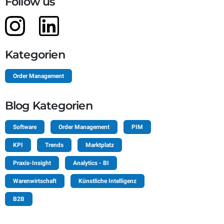
Follow us
Kategorien
Order Management
Blog Kategorien
Software
Order Management
PIM
KPI
Trends
Marktplatz
Praxis-Insight
Analytics - BI
Warenwirtschaft
Künstliche Intelligenz
B2B