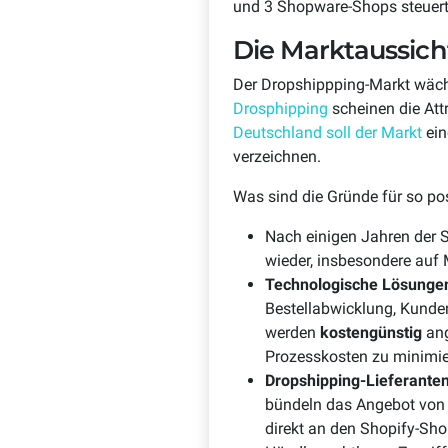
und 3 Shopware-Shops steuer
Die Marktaussich
Der Dropshippping-Markt wächs
Drosphipping
scheinen die Att
Deutschland soll der Markt
ein
verzeichnen.
Was sind die Gründe für so po
Nach einigen Jahren der 
wieder, insbesondere auf
Technologische Lösunge
Bestellabwicklung, Kund
werden
kostengünstig
ang
Prozesskosten zu minimie
Dropshipping-Lieferante
bündeln das Angebot von 
direkt an den Shopify-Sh