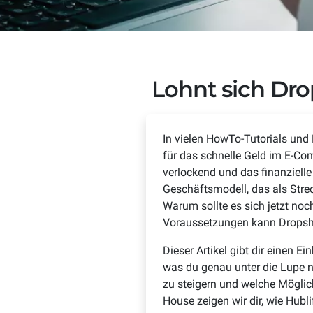
TECHNOLOGIE
Schnittstellen
API fi
USE CASES
Verbinde einfach Deine Shop-, PIM-,
Bei API 
ERP- und CRM-Systeme
Interope
B2C
D2C
Lohnt sich Dr
Priorität
Komplexen B2C Handel einfach
Direktve
skalieren
skalieren
In vielen HowTo-Tutorials und
Abo Commerce
Drops
für das schnelle Geld im E-Co
Wiederkehrende Umsätze einfach
Dropship
verlockend und das finanzielle R
skalieren
Prozess
Geschäftsmodell, das als Stre
Warum sollte es sich jetzt noc
Voraussetzungen kann Dropshi
Dieser Artikel gibt dir einen 
was du genau unter die Lupe ne
zu steigern und welche Möglic
House zeigen wir dir, wie Hubl