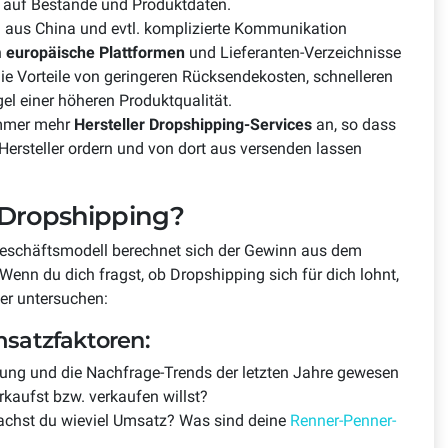
f auf Bestände und Produktdaten.
n aus China und evtl. komplizierte Kommunikation
n
europäische Plattformen
und Lieferanten-Verzeichnisse
ie Vorteile von geringeren Rücksendekosten, schnelleren
gel einer höheren Produktqualität.
immer mehr
Hersteller Dropshipping-Services
an, so dass
Hersteller ordern und von dort aus versenden lassen
 Dropshipping?
eschäftsmodell berechnet sich der Gewinn aus dem
enn du dich fragst, ob Dropshipping sich für dich lohnt,
uer untersuchen:
msatzfaktoren:
lung und die Nachfrage-Trends der letzten Jahre gewesen
erkaufst bzw. verkaufen willst?
achst du wieviel Umsatz? Was sind deine
Renner-Penner-