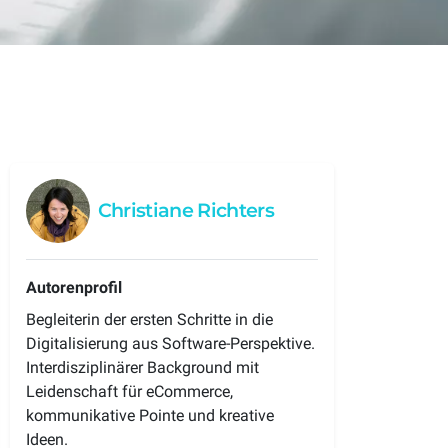
AI-Automation
Deine Aufgaben erledigen sich von
ren
selbst und du hast mehr Zeit für dein
Omnichannel
Business.
en
Alle Kanäle. Alles im Blick. Eine flexible
Commerce-Plattform.
Christiane Richters
Autorenprofil
Begleiterin der ersten Schritte in die
Digitalisierung aus Software-Perspektive.
Interdisziplinärer Background mit
Leidenschaft für eCommerce,
kommunikative Pointe und kreative
Ideen.